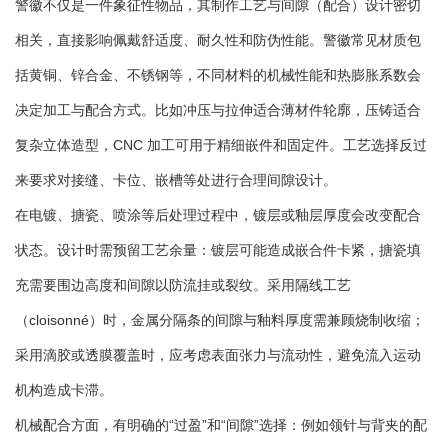
警徽不仅是一件象征性物品，其制作工艺与间隙（配合）设计密切
相关，直接影响佩戴舒适度、耐久性和防伪性能。警徽常见材质包
括黄铜、锌合金、不锈钢等，不同材料的机械性能和热膨胀系数会
决定加工与配合方式。比如冲压与拉伸适合薄材件轮廓，压铸适合
复杂立体造型，CNC 加工可用于精细嵌件和固定件。工艺选择反过
来要求对接缝、卡位、嵌槽等处进行合理间隙设计。
在电镀、搪瓷、喷涂等后处理过程中，镀层或釉层厚度会改变配合
状态。设计时需预留工艺余量：镀层可能造成嵌合件卡紧，搪瓷填
充需要围边高度和间隙以防流挂或裂纹。采用隔线工艺
（cloisonné）时，金属分隔条的间隙与釉料厚度需兼顾烧制收缩；
采用滴胶或透膜覆盖时，应考虑表面张力与流动性，避免流入运动
机构造成卡滞。
机械配合方面，有明确的“过盈”和“间隙”选择：例如领针与背夹的配