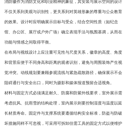
消防徽作为消防文化和职业精神的象征，其安装与展示空间的设计
不仅关系到美观与识别性，更关系到对英雄形象的尊重与公众教育
的效果。设计时应明确展示目标与受众，结合空间性质（如纪念
馆、办公区、展厅或户外广场）确立表现手法与氛围基调，从而在
功能与情感之间取得平衡。
在布局与视线设计上应注重可见性与尺度关系，徽章的高度、角度
和背景应便于不同身高和距离的观者识别，避免与周围装饰产生视
觉冲突。动线规划要兼顾参观流线与紧急疏散路径，确保展示不会
阻碍通行与安全出口，同时为摄影和媒体报道预留合适视角。
材料与固定方式必须满足耐久、防腐和防紫外线要求，室外展示需
考虑抗风、抗雨雪的结构处理，室内展示则要控制湿度与温度以延
长材质寿命。固定件与支撑系统要遵循结构安全标准，防盗与防破
坏措施同样不可忽视，可采用可拆卸但需工具的固定方式以便维护