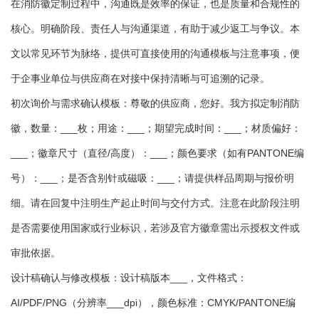
在消防徽定制过程中，沟通既是效率的保证，也是质量和合规性的
核心。明确阶段、责任人与沟通渠道，有助于减少返工与争议。本
文以常见环节为脉络，提供可直接使用的沟通模板与注意事项，便
于企事业单位与供应商在对接中保持清晰与可追溯的记录。
初次询价与需求确认模板：尊敬的供应商，您好。我方拟定制消防
徽，数量：___枚；用途：___；期望完成时间：___；材质偏好：
___；徽章尺寸（直径/高度）：___；颜色要求（如有PANTONE编
号）：___；是否含别针或磁吸：___；请提供样品周期与报价明
细。请在回复中注明生产起止时间与交付方式。注意在此阶段注明
是否需要使用国家或行业标识，若涉及官方徽章需出示授权文件或
审批依据。
设计稿确认与修改模板：设计稿版本___，文件格式：
AI/PDF/PNG（分辨率___dpi），颜色标准：CMYK/PANTONE编