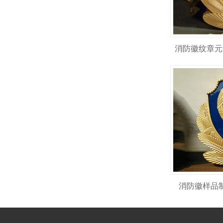
消防徽纹章元
消防徽样品