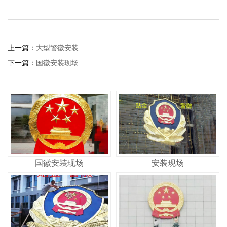
上一篇：
大型警徽安装
下一篇：
国徽安装现场
国徽安装现场
安装现场